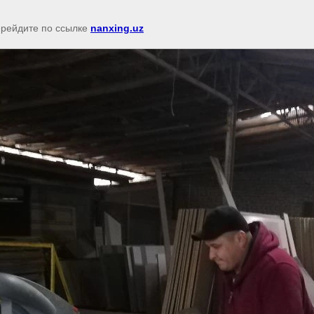
перейдите по ссылке
nanxing.uz