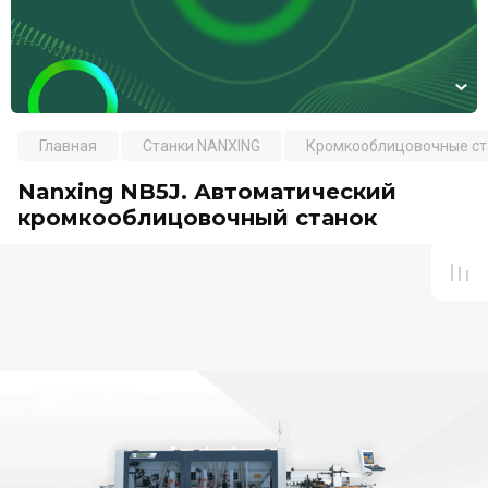
Главная
Станки NANXING
Кромкооблицовочные ст
Nanxing NB5J. Автоматический
кромкооблицовочный станок