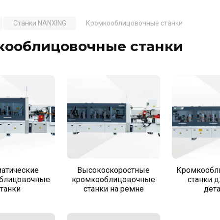
Станки NANXING
Кромкооблицовочные станки
кооблицовочные станки
атические
Высокоскоростные
Кромкообл
блицовочные
кромкооблицовочные
станки д
станки
станки на ремне
дет