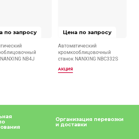
а по запросу
Цена по запросу
тический
Автоматический
ооблицовочный
кромкооблицовочный
 NANXING NB4J
станок NANXING NBС332S
АКЦИЯ
ьная
Организация перевозки
по
и доставки
дования