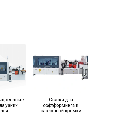
ицовочные
Станки для
ля узких
софтформинга и
алей
наклонной кромки