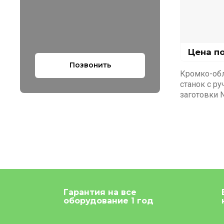
Цена п
Позвонить
Кромко-об
станок с ру
заготовки 
Гарантия на все
оборудование 1 год