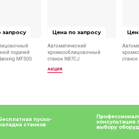
о запросу
Цена по запросу
Цен
лицовочный
Автоматический
Автома
чной подачей
кромкооблицовочный
кромк
Nanxing MF50S
станок NB7CJ
станок
АКЦИЯ
Профессионал
Бесплатная пуско-
консультация 
наладка станков
выбору обору