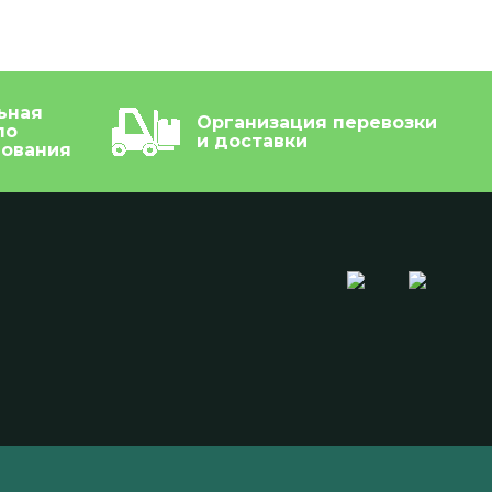
ьная
Организация перевозки
по
и доставки
дования