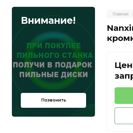
Главная
Внимание!
Nanxi
кром
Цен
зап
Позвонить