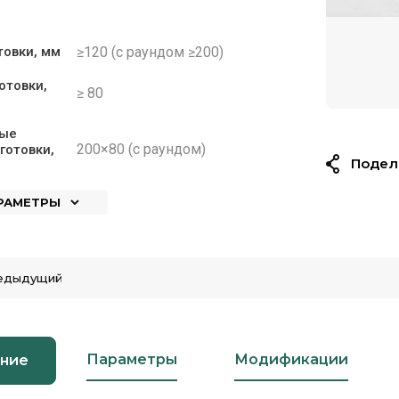
≥120 (с раундом ≥200)
товки, мм
отовки,
≥ 80
ые
200×80 (с раундом)
готовки,
Подел
АРАМЕТРЫ
едыдущий
Параметры
Модификации
ние