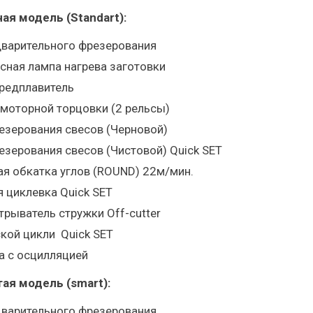
ая модель (Standart):
дварительного фрезерования
сная лампа нагрева заготовки
предплавитель
х моторной торцовки (2 рельсы)
резерования свесов (Черновой)
резерования свесов (Чистовой) Quick SET
ая обкатка углов (ROUND) 22м/мин.
я циклевка Quick SET
трыватель стружки Off-cutter
ской цикли Quick SET
а с осцилляцией
ая модель (
smart)
:
дварительного фрезерования