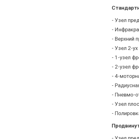
Стандартн
- Узел пре
- Инфракра
- Верхний 
- Узел 2-у
- 1-узел ф
- 2-узел ф
- 4-моторн
- Радиусна
- Пневмо-о
- Узел пло
- Полировк
Продвинут
- Узел пре