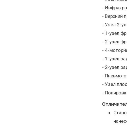
- Инфракра
- Верхний 
- Узел 2-у
- 1-узел ф
- 2-узел ф
- 4-моторн
- 1-узел р
- 2-узел р
- Пневмо-о
- Узел пло
- Полировк
Отличител
Стано
нанес