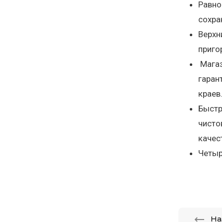
Равно
сохра
Верхн
приго
Магаз
гаран
краев
Быстр
чисто
качес
Четыр
На