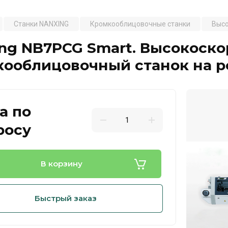
Станки NANXING
Кромкооблицовочные станки
Высо
ng NB7PCG Smart. Высокоск
кооблицовочный станок на 
а по
росу
В корзину
Быстрый заказ