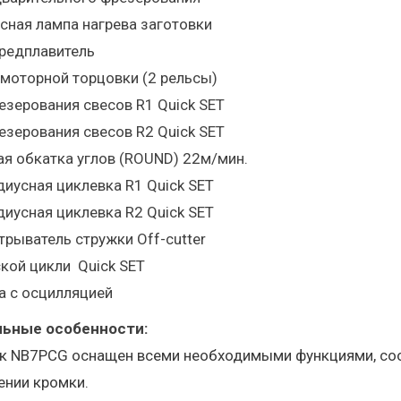
сная лампа нагрева заготовки
предплавитель
х моторной торцовки (2 рельсы)
резерования свесов R1 Quick SET
резерования свесов R2 Quick SET
ая обкатка углов (ROUND) 22м/мин.
адиусная циклевка R1 Quick SET
адиусная циклевка R2 Quick SET
трыватель стружки Off-cutter
ской цикли Quick SET
а с осцилляцией
ьные особенности:
к NB7PCG оснащен всеми необходимыми функциями, со
ении кромки.