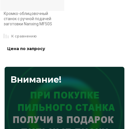
Кромко-облицовочный
станок с ручной подачей
заготовки Nanxing MF50S
К сравнению
Цена по запросу
Внимание!